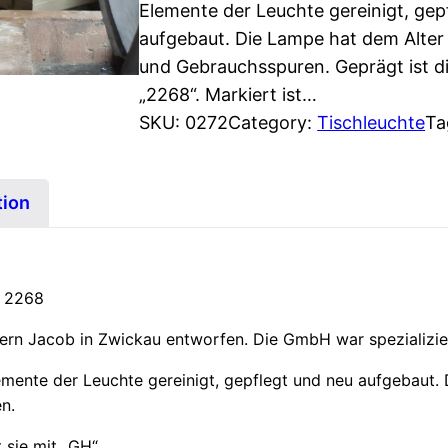
Elemente der Leuchte gereinigt, gep
aufgebaut. Die Lampe hat dem Alter
und Gebrauchsspuren. Geprägt ist d
„2268“. Markiert ist…
SKU:
0272
Category:
Tischleuchte
Ta
tion
l 2268
rn Jacob in Zwickau entworfen. Die GmbH war spezializier
mente der Leuchte gereinigt, gepflegt und neu aufgebaut.
n.
 sie mit „GH“.