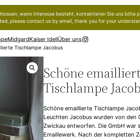
ossen, wenn Interesse besteht, kontaktieren Sie uns bitte pe
ested, please contact us by email, thank you for your understa
Instagram
mpe
Midgard
Kaiser Idell
Über uns
lierte Tischlampe Jacobus
Schöne emaillier
Tischlampe Jaco
Schöne emaillierte Tischlampe Jaco
Leuchten Jacobus wurden von den 
Zwickau entworfen. Die GmbH war sp
Emaillewerk. Nach der kompletten Z