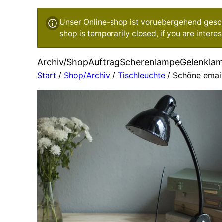
Unser Online-shop ist voruebergehend geschl
shop is temporarily closed, if you are inter
Archiv/Shop
Auftrag
Scherenlampe
Gelenkla
Start
/
Shop/Archiv
/
Tischleuchte
/ Schöne email