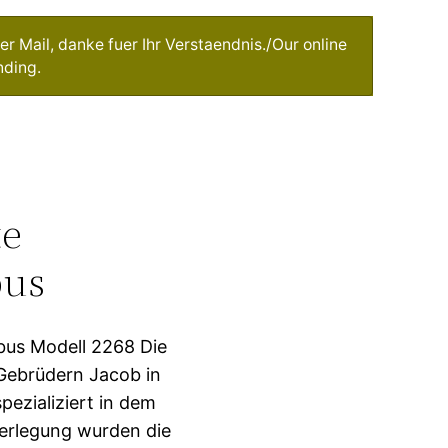
r Mail, danke fuer Ihr Verstaendnis./Our online
nding.
te
bus
bus Modell 2268 Die
Gebrüdern Jacob in
ezializiert in dem
erlegung wurden die