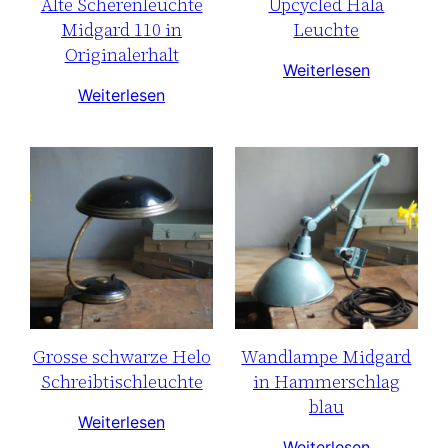
Alte Scherenleuchte
Upcycled Hala
Midgard 110 in
Leuchte
Originalerhalt
Weiterlesen
Weiterlesen
Grosse schwarze Helo
Wandlampe Midgard
Schreibtischleuchte
in Hammerschlag
blau
Weiterlesen
Weiterlesen