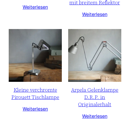
mit breitem Reflektor
Weiterlesen
Weiterlesen
Kleine verchromte
Arpela Gelenklampe
Pirouett Tischlampe
D.R.P. in
Originalerhalt
Weiterlesen
Weiterlesen