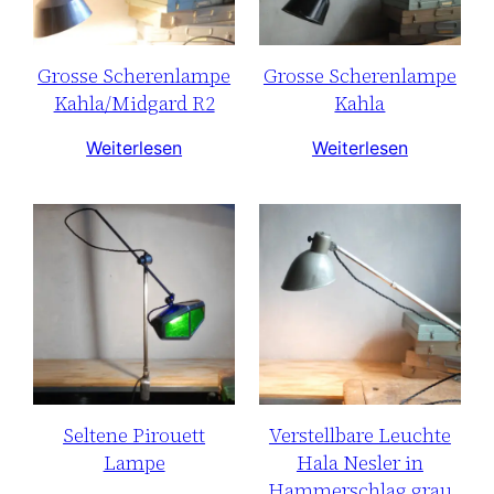
Grosse Scherenlampe
Grosse Scherenlampe
Kahla/Midgard R2
Kahla
Weiterlesen
Weiterlesen
Seltene Pirouett
Verstellbare Leuchte
Lampe
Hala Nesler in
Hammerschlag grau