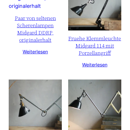
Paar von seltenen
Scherenlampen
Midgard DDRP,
Fruehe Klemmleuchte
originalerhalt
Midgard 114 mit
Weiterlesen
Porzellangriff
Weiterlesen