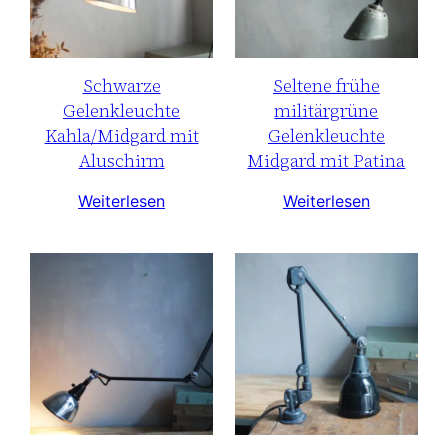
Schwarze
Seltene frühe
Gelenkleuchte
militärgrüne
Kahla/Midgard mit
Gelenkleuchte
Aluschirm
Midgard mit Patina
Weiterlesen
Weiterlesen