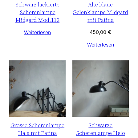
Schwarz lackierte
Alte blaue
Scherenlampe
Gelenklampe Midgard
Midgard Mod.112
mit Patina
450,00
€
Weiterlesen
Weiterlesen
Grosse Scherenlampe
Schwarze
Hala mit Patina
Scherenlampe Helo