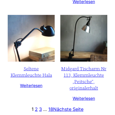
Weiterlesen
Seltene
Midgard Tischarm Nr
Klemmleuchte Hala
113, Klemmleuchte
„Peitsche“,
Weiterlesen
originalerhalt
Weiterlesen
1
2
3
…
18
Nächste Seite