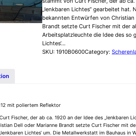
stammt von Curt Fischer, der ab ca.
„lenkbaren Lichtes“ gearbeitet hat.
bekannten Entwürfen von Christian 
Brandt setzte Curt Fischer mit der a
Arbeitsplatzleuchte die Idee des so
Lichtes‘…
SKU:
1910B0600
Category:
Scheren
tion
2 mit poliertem Reflektor
t Fischer, der ab ca. 1920 an der Idee des „lenkbaren Lic
tian Dell oder Marianne Brandt setzte Curt Fischer mit der
‚lenkbaren Lichtes‘ um. Die Metallwerkstatt im Bauhaus in