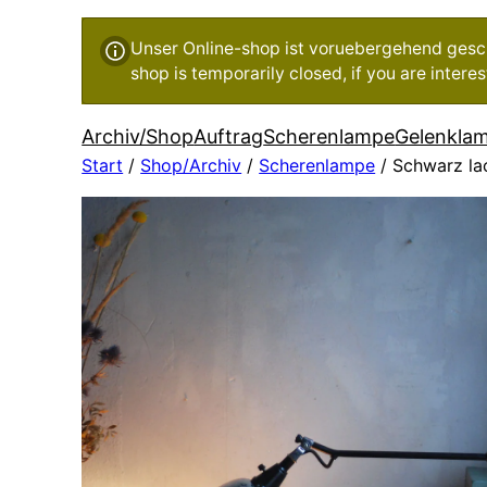
Unser Online-shop ist voruebergehend geschl
shop is temporarily closed, if you are inter
Archiv/Shop
Auftrag
Scherenlampe
Gelenkla
Start
/
Shop/Archiv
/
Scherenlampe
/ Schwarz la