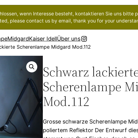
ossen, wenn Interesse besteht, kontaktieren Sie uns bitte pe
ested, please contact us by email, thank you for your understa
Instagram
mpe
Midgard
Kaiser Idell
Über uns
ckierte Scherenlampe Midgard Mod.112
Schwarz lackiert
Scherenlampe M
Mod.112
Grosse schwarze Scherenlampe Mid
poliertem Reflektor Der Entwurf di