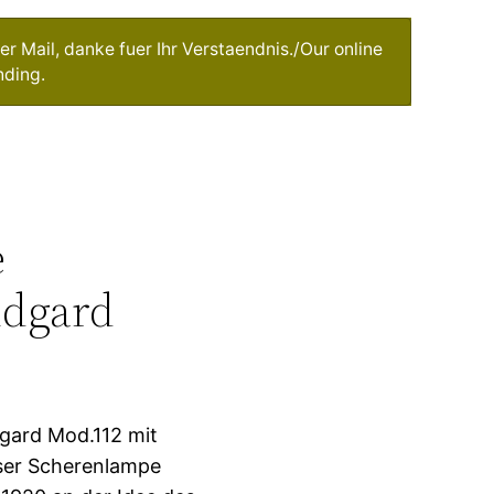
r Mail, danke fuer Ihr Verstaendnis./Our online
nding.
e
idgard
gard Mod.112 mit
eser Scherenlampe