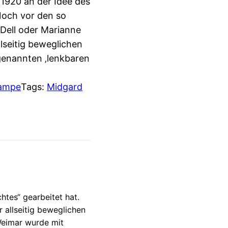
 1920 an der Idee des
 Noch vor den so
Dell oder Marianne
llseitig beweglichen
 genannten ‚lenkbaren
lampe
Tags:
Midgard
htes“ gearbeitet hat.
 allseitig beweglichen
 Weimar wurde mit