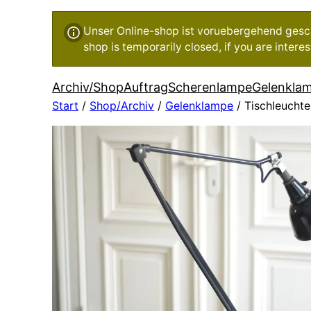
Unser Online-shop ist voruebergehend geschl
shop is temporarily closed, if you are inter
Archiv/Shop
Auftrag
Scherenlampe
Gelenkla
Start
/
Shop/Archiv
/
Gelenklampe
/ Tischleucht