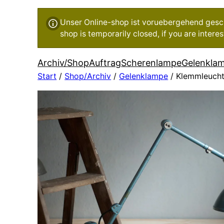
Unser Online-shop ist voruebergehend geschl
shop is temporarily closed, if you are inter
Archiv/Shop
Auftrag
Scherenlampe
Gelenkla
Start
/
Shop/Archiv
/
Gelenklampe
/ Klemmleucht